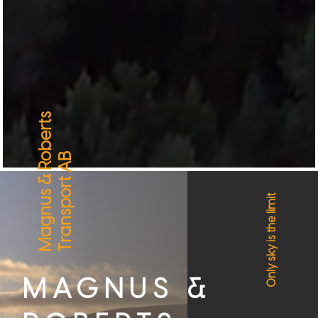
Magnus & Roberts
Transport AB
Only sky is the limit
MAGNUS &